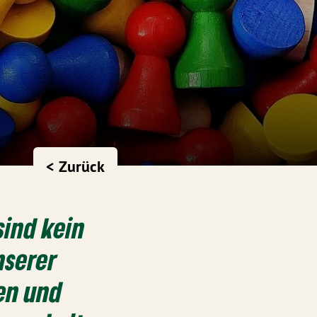
< Zurück
sind kein
nserer
gen und