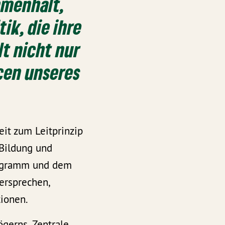
mmenhalt,
ik, die ihre
lt nicht nur
cen unseres
it zum Leitprinzip
 Bildung und
rogramm und dem
Versprechen,
ionen.
gerns. Zentrale