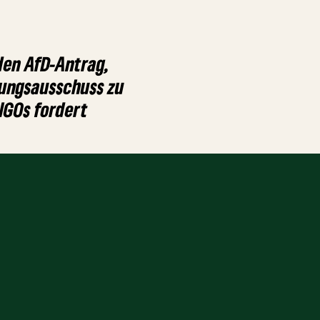
den AfD-Antrag,
hungsausschuss zu
NGOs fordert