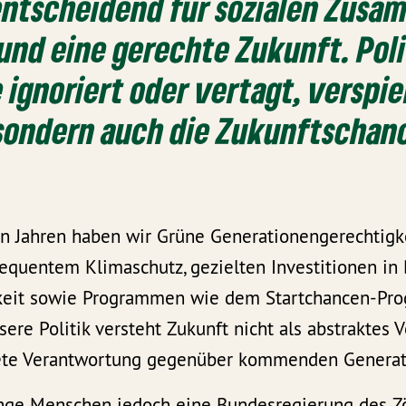
entscheidend für sozialen Zusa
und eine gerechte Zukunft. Polit
 ignoriert oder vertagt, verspie
 sondern auch die Zukunftschan
n Jahren haben wir Grüne Generationengerechtigke
equentem Klimaschutz, gezielten Investitionen in
keit sowie Programmen wie dem Startchancen-P
sere Politik versteht Zukunft nicht als abstraktes 
rete Verantwortung gegenüber kommenden Generat
unge Menschen jedoch eine Bundesregierung des Zö