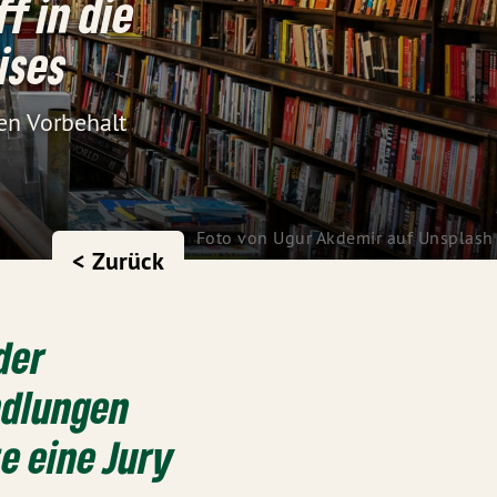
f in die
ises
hen Vorbehalt
Foto von 
Ugur Akdemir
 auf 
Unsplash
< Zurück
der
ndlungen
e eine Jury