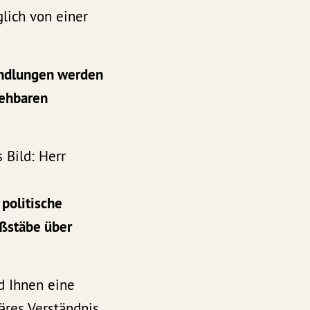
lich von einer
handlungen werden
iehbaren
 Bild: Herr
 politische
aßstäbe über
ld Ihnen eine
täres Verständnis