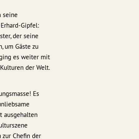
m seine
Erhard-Gipfel:
ter, der seine
n, um Gäste zu
ging es weiter mit
Kulturen der Welt.
lungsmasse! Es
 unliebsame
ft ausgehalten
Kulturszene
 zur Chefin der